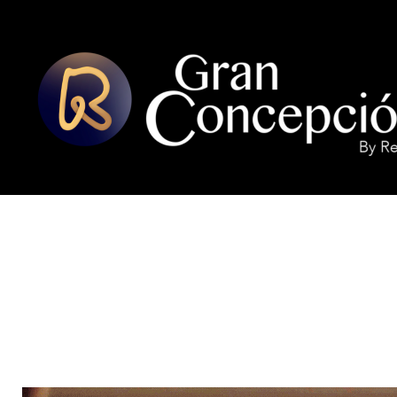
INICIO
LOCALES ADHERIDOS
G
R
A