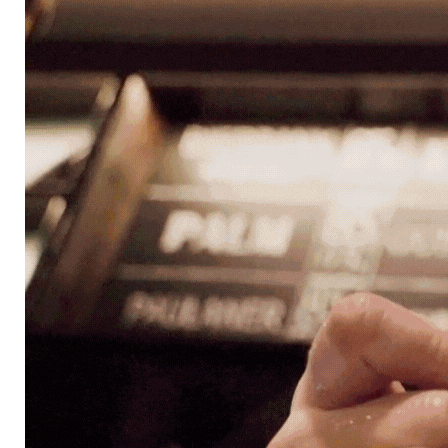
N
C
O
N
C
E
P
C
I