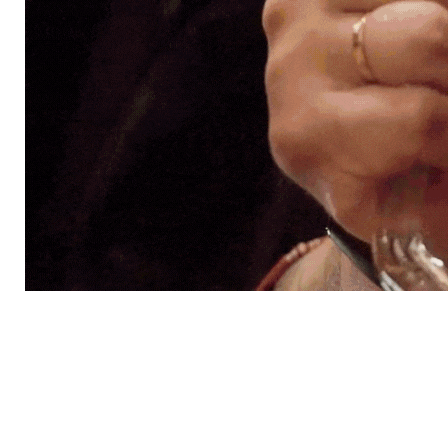
Ó
N
G
R
A
N
C
O
N
C
E
P
C
I
Ó
N
.
C
L
U
B