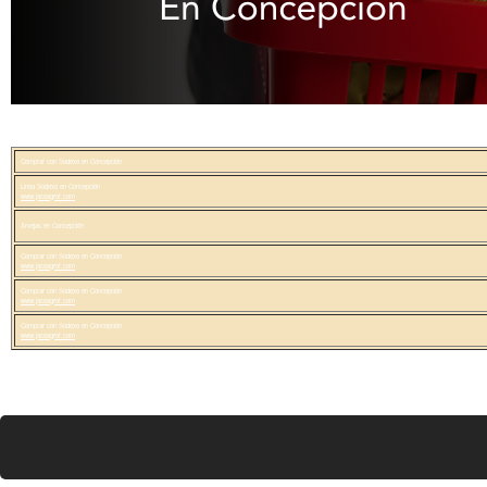
N
C
O
Redes de Chile
¿Buscas Comprar con Sodexo en Concepción?
Encuéntra todo aquí >>
Comprar con Sodexo en Concepción
N
Linea Sodexo en Concepción
www.jacoagrof.com
C
Arvejas en Concepción
Comprar con Sodexo en Concepción
www.jacoagrof.com
E
Comprar con Sodexo en Concepción
www.jacoagrof.com
Comprar con Sodexo en Concepción
www.jacoagrof.com
P
C
I