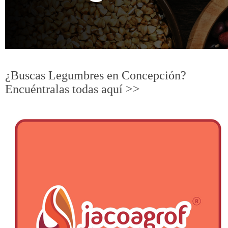
N
C
O
Redes de Chile
¿Buscas Legumbres en Concepción?
N
Encuéntralas todas aquí >>
C
E
P
C
I