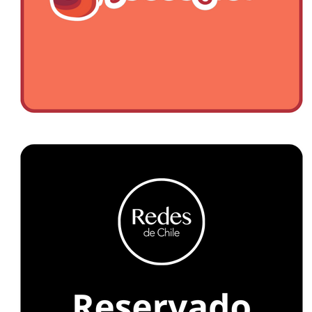
Ó
N
G
R
A
N
C
O
N
C
E
P
C
I
Ó
N
.
C
L
U
B