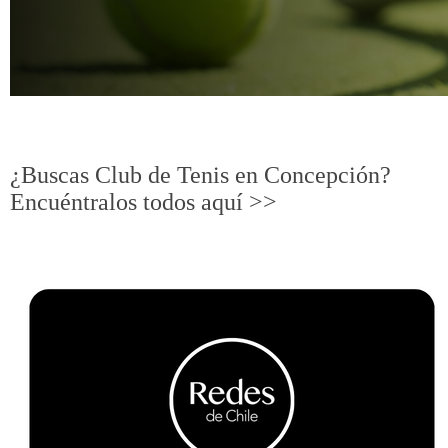
N
C
O
Redes de Chile
N
¿Buscas Club de Tenis en Concepción?
Encuéntralos todos aquí >>
C
E
P
C
I