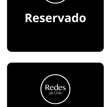
Ó
N
G
R
A
N
C
O
N
C
E
P
C
I
Ó
N
.
C
L
U
B