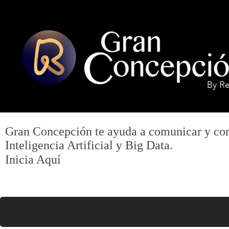
INICIO
LOCALES ADHERIDOS
INICIA AQUÍ
Gran Concepción
te ayuda a comunicar y comp
G
Inteligencia Artificial y Big Data.
Inicia Aquí
R
A